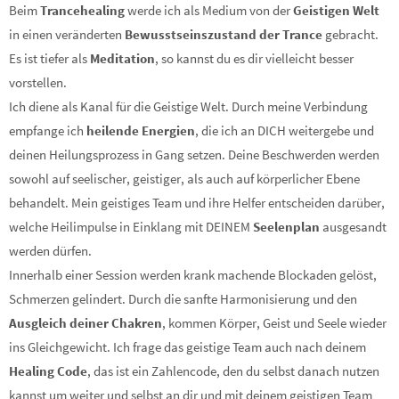
Beim
Trancehealing
werde ich als Medium von der
Geistigen Welt
in einen veränderten
Bewusstseinszustand der Trance
gebracht.
Es ist tiefer als
Meditation
, so kannst du es dir vielleicht besser
vorstellen.
Ich diene als Kanal für die Geistige Welt. Durch meine Verbindung
empfange ich
heilende Energien
, die ich an DICH weitergebe und
deinen Heilungsprozess in Gang setzen. Deine Beschwerden werden
sowohl auf seelischer, geistiger, als auch auf körperlicher Ebene
behandelt. Mein geistiges Team und ihre Helfer entscheiden darüber,
welche Heilimpulse in Einklang mit DEINEM
Seelenplan
ausgesandt
werden dürfen.
Innerhalb einer Session werden krank machende Blockaden gelöst,
Schmerzen gelindert. Durch die sanfte Harmonisierung und den
Ausgleich deiner Chakren
, kommen Körper, Geist und Seele wieder
ins Gleichgewicht. Ich frage das geistige Team auch nach deinem
Healing Code
, das ist ein Zahlencode, den du selbst danach nutzen
kannst um weiter und selbst an dir und mit deinem geistigen Team