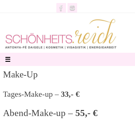
Zum
Inhalt
springen
Make-Up
Tages-Make-up –
33,- €
Abend-Make-up –
55,- €